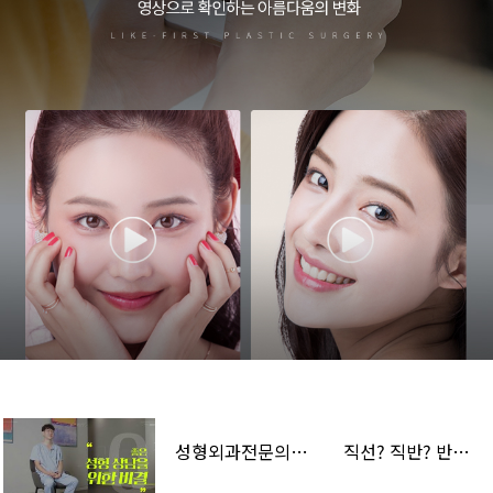
성형외과전문의가 추천하는 수술은? 처음처럼성형외과 이방석 원장님의 솔직토크!
직선? 직반? 반버선? 성형외과 의사가 알려주는 ‘코’라인 완벽 분석!