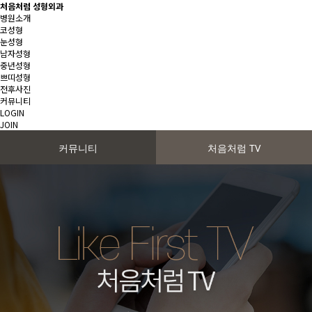
처음처럼 성형외과
병원소개
코성형
눈성형
남자성형
중년성형
쁘띠성형
전후사진
커뮤니티
LOGIN
JOIN
커뮤니티
처음처럼 TV