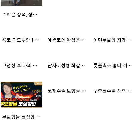
수학은 정석, 성형은 방석! 처음처럼성형외과만의 장점은?
용코 다드루와!! 비공내리기로 콧날개교정????
예쁜코의 완성은 비주성형!????(비주돌출, 비주퇴축)
이런분들께 자가늑연골 코성형 강추 ✨
코성형 후 나의 코를 지켜주는 아이들!(치료일정까지)
남자코성형 화살코,긴코 한달차 대성공
콧볼축소 흉터 걱정된다면? 이 영상 보고 결정하세요
코재수술 보형물 제거해도 예쁜코 만날 수 있습니다
구축코수술 전후사례로 알아보는 수술방법 ! 구축코2편
무보형물 코성형 이렇게 달라진다고? (feat.염증)