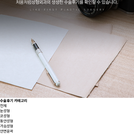
수술후기 카테고리
전체
눈성형
코성형
동안성형
가슴성형
안면윤곽