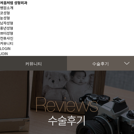
처음처럼 성형외과
병원소개
코성형
눈성형
남자성형
중년성형
쁘띠성형
전후사진
커뮤니티
LOGIN
JOIN
커뮤니티
수술후기