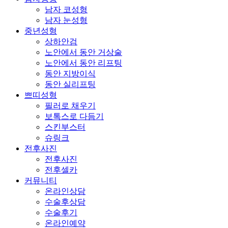
남자 코성형
남자 눈성형
중년성형
상하안검
노안에서 동안 거상술
노안에서 동안 리프팅
동안 지방이식
동안 실리프팅
쁘띠성형
필러로 채우기
보톡스로 다듬기
스킨부스터
슈링크
전후사진
전후사진
전후셀카
커뮤니티
온라인상담
수술후상담
수술후기
온라인예약