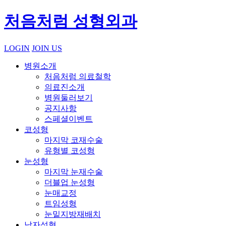
처음처럼 성형외과
LOGIN
JOIN US
병원소개
처음처럼 의료철학
의료진소개
병원둘러보기
공지사항
스페셜이벤트
코성형
마지막 코재수술
유형별 코성형
눈성형
마지막 눈재수술
더블업 눈성형
눈매교정
트임성형
눈밑지방재배치
남자성형