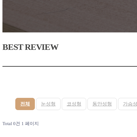
BEST REVIEW
전체
눈성형
코성형
동안성형
가슴
Total 0건
1 페이지