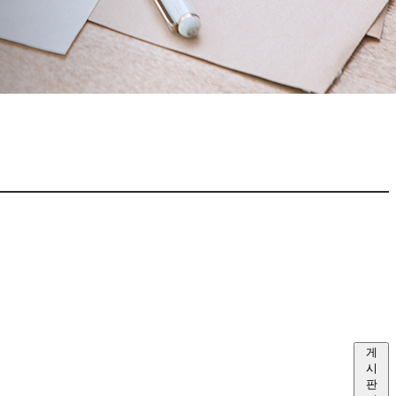
게
시
판