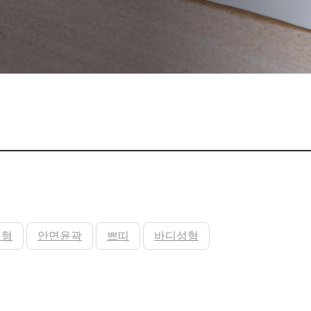
성형
안면윤곽
쁘띠
바디성형