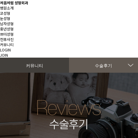
처음처럼 성형외과
병원소개
코성형
눈성형
남자성형
중년성형
쁘띠성형
전후사진
커뮤니티
LOGIN
JOIN
커뮤니티
수술후기