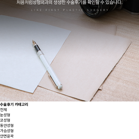
수술후기 카테고리
전체
눈성형
코성형
동안성형
가슴성형
안면윤곽