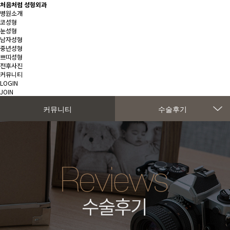
처음처럼 성형외과
병원소개
코성형
눈성형
남자성형
중년성형
쁘띠성형
전후사진
커뮤니티
LOGIN
JOIN
커뮤니티
수술후기