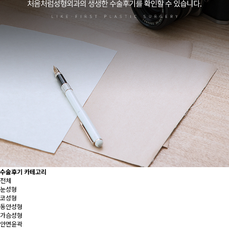
수술후기 카테고리
전체
눈성형
코성형
동안성형
가슴성형
안면윤곽