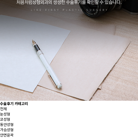
수술후기 카테고리
전체
눈성형
코성형
동안성형
가슴성형
안면윤곽