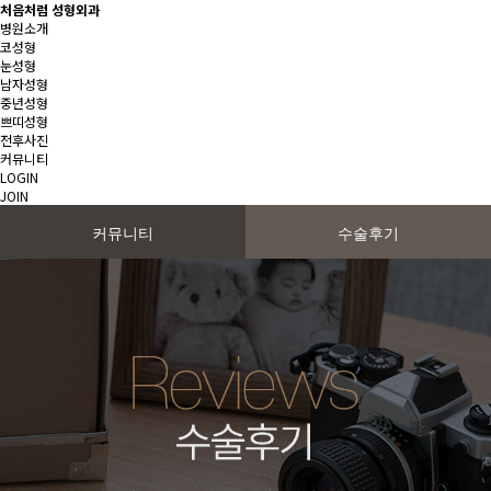
처음처럼 성형외과
병원소개
코성형
눈성형
남자성형
중년성형
쁘띠성형
전후사진
커뮤니티
LOGIN
JOIN
커뮤니티
수술후기